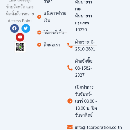
ราคา
คันนายาว
ข้ามจังหวัด และ
เขต
แจ้งการชำระ
ติดตั้งตั
วกระจาย
คันนายาว
เงิน
Access Point
กรุงเทพ
F
Y
T
10230
a
o
w
วิธีการสั่งซื้อ
c
u
i
e
t
t
ฝ่ายขาย: 0-
b
u
t
ติดต่อเรา
o
b
e
2510-2891
o
e
r
k
ฝ่ายจัดซื้อ:
08-1582-
2327
เปิดทำการ
วันจันทร์-
เสาร์ 08.00 -
18.00 น. ปิด
วันอาทิตย์
info@itcorporation.co.th