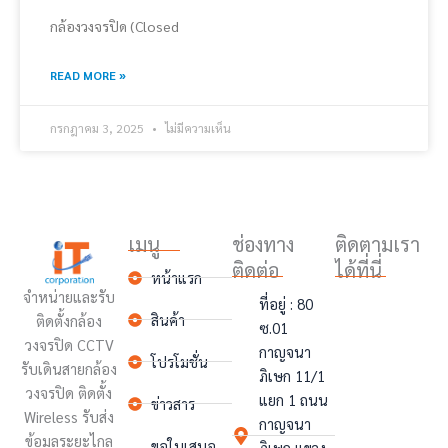
กล้องวงจรปิด (Closed
READ MORE »
กรกฎาคม 3, 2025
ไม่มีความเห็น
เมนู
ช่องทาง
ติดตามเรา
ติดต่อ
ได้ที่นี่
หน้าแรก
จำหน่ายและรับ
ที่อยู่ : 80
สินค้า
ติดตั้งกล้อง
ซ.01
วงจรปิด CCTV
กาญจนา
โปรโมชั่น
รับเดินสายกล้อง
ภิเษก 11/1
วงจรปิด ติดตั้ง
แยก 1 ถนน
ข่าวสาร
Wireless รับส่ง
กาญจนา
ข้อมูลระยะไกล
ขอใบเสนอ
ภิเษก แขวง