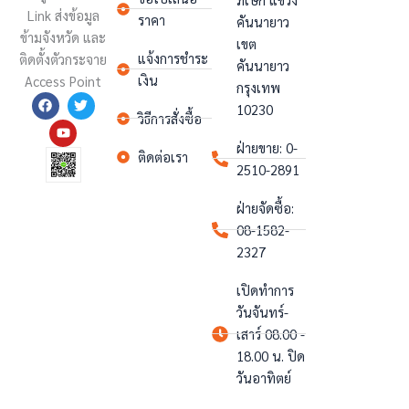
Link ส่งข้อมูล
ราคา
คันนายาว
ข้ามจังหวัด และ
เขต
แจ้งการชำระ
ติดตั้งตั
วกระจาย
คันนายาว
เงิน
Access Point
กรุงเทพ
F
Y
T
10230
a
o
w
วิธีการสั่งซื้อ
c
u
i
e
t
t
ฝ่ายขาย: 0-
b
u
t
ติดต่อเรา
o
b
e
2510-2891
o
e
r
k
ฝ่ายจัดซื้อ:
08-1582-
2327
เปิดทำการ
วันจันทร์-
เสาร์ 08.00 -
18.00 น. ปิด
วันอาทิตย์