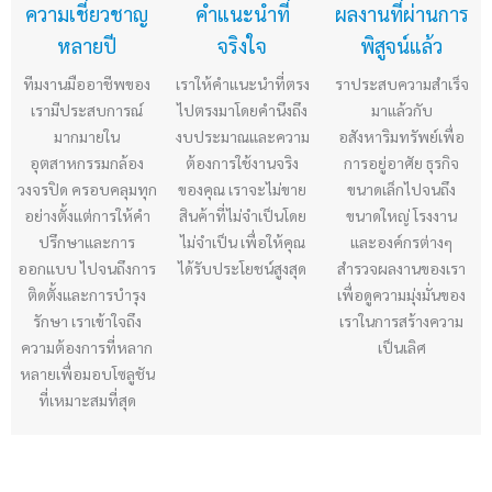
ความเชี่ยวชาญ
คำแนะนำที่
ผลงานที่ผ่านการ
หลายปี
จริงใจ
พิสูจน์แล้ว
ทีมงานมืออาชีพของ
เราให้คำแนะนำที่ตรง
ราประสบความสำเร็จ
เรามีประสบการณ์
ไปตรงมาโดยคำนึงถึง
มาแล้วกับ
มากมายใน
งบประมาณและความ
อสังหาริมทรัพย์เพื่อ
อุตสาหกรรมกล้อง
ต้องการใช้งานจริง
การอยู่อาศัย ธุรกิจ
วงจรปิด ครอบคลุมทุก
ของคุณ เราจะไม่ขาย
ขนาดเล็กไปจนถึง
อย่างตั้งแต่การให้คำ
สินค้าที่ไม่จำเป็นโดย
ขนาดใหญ่ โรงงาน
ปรึกษาและการ
ไม่จำเป็น เพื่อให้คุณ
และองค์กรต่างๆ
ออกแบบ ไปจนถึงการ
ได้รับประโยชน์สูงสุด
สำรวจผลงานของเรา
ติดตั้งและการบำรุง
เพื่อดูความมุ่งมั่นของ
รักษา เราเข้าใจถึง
เราในการสร้างความ
ความต้องการที่หลาก
เป็นเลิศ
หลายเพื่อมอบโซลูชัน
ที่เหมาะสมที่สุด