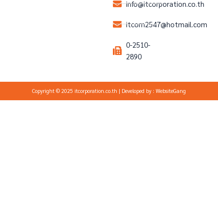
info@itcorporation.co.th
itcom2547@hotmail.com
0-2510-
2890
Copyright © 2025 itcorporation.co.th | Developed by :
WebsiteGang