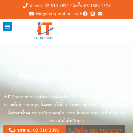
Skip
ฝ่ายขาย 02-510-2891 / จัดซื้อ: 08-1582-2327
to
info@itcorporation.co.th
content
I.T. CORPORATION COMPANY
LIMITED
พันธมิตรด้านความปลอดภัยที่คุณ
วางใจได้
ที่ IT Corporation เราให้บริการโซลูชัน CCTV ที่ครอบคลุมและปรับแต่งตาม
ความต้องการของคุณ ตั้งแต่การให้คำปรึกษาจากผู้เชี่ยวชาญไปจนถึงการติด
ตั้งที่ราบรื่นและการสนับสนุนหลังการขายโดยเฉพาะ เรามุ่งมั่นที่จะสร้าง
ความอุ่นใจให้กับคุณ
ฝ่ายขาย: 02 510 2891
จัดซื้อ: 081 582 2327