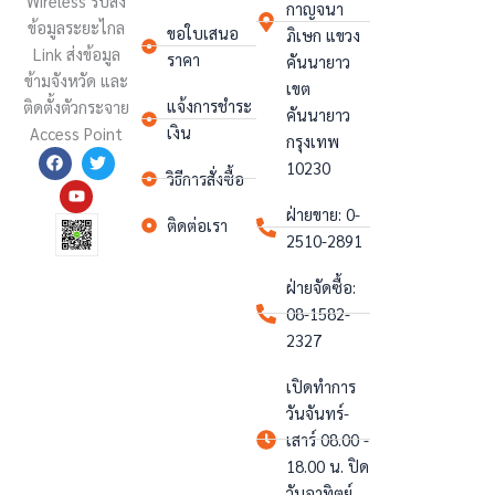
Wireless รับส่ง
กาญจนา
ข้อมูลระยะไกล
ขอใบเสนอ
ภิเษก แขวง
Link ส่งข้อมูล
ราคา
คันนายาว
ข้ามจังหวัด และ
เขต
แจ้งการชำระ
ติดตั้งตั
วกระจาย
คันนายาว
เงิน
Access Point
กรุงเทพ
F
Y
T
10230
a
o
w
วิธีการสั่งซื้อ
c
u
i
e
t
t
ฝ่ายขาย: 0-
b
u
t
ติดต่อเรา
o
b
e
2510-2891
o
e
r
k
ฝ่ายจัดซื้อ:
08-1582-
2327
เปิดทำการ
วันจันทร์-
เสาร์ 08.00 -
18.00 น. ปิด
วันอาทิตย์