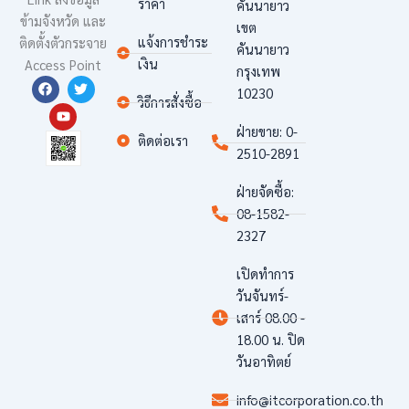
ราคา
คันนายาว
ข้ามจังหวัด และ
เขต
แจ้งการชำระ
ติดตั้งตั
วกระจาย
คันนายาว
เงิน
Access Point
กรุงเทพ
F
Y
T
10230
a
o
w
วิธีการสั่งซื้อ
c
u
i
e
t
t
ฝ่ายขาย: 0-
b
u
t
ติดต่อเรา
o
b
e
2510-2891
o
e
r
k
ฝ่ายจัดซื้อ:
08-1582-
2327
เปิดทำการ
วันจันทร์-
เสาร์ 08.00 -
18.00 น. ปิด
วันอาทิตย์
info@itcorporation.co.th